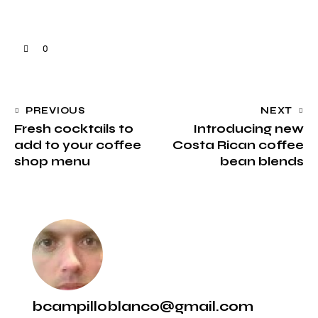
0
PREVIOUS
NEXT
Fresh cocktails to
Introducing new
add to your coffee
Costa Rican coffee
shop menu
bean blends
bcampilloblanco@gmail.com