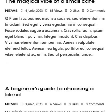
The magical vibe of a small cafe
NEWS
4 junio, 2023
83
Views
0
Likes
0
Comments
Q Proin faucibus nec mauris a sodales, sed elementum mi
tincidunt. Sed eget viverra egestas nisi in consequat.
Fusce sodales augue a accumsan. Cras sollicitudin, ipsum
eget blandit pulvinar. Integer tincidunt. Cras dapibus.
Vivamus elementum semper nisi. Aenean vulputate
eleifend tellus. Aenean leo ligula, porttitor eu, consequat
vitae, eleifend ac, enim. Sed ut perspiciatis, unde…
A beginner’s guide to choosing a
blend
NEWS
3 junio, 2023
77
Views
0
Likes
0
Comments