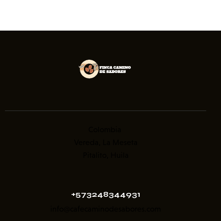
Colombia
Vereda, La Meseta
Pitalito, Huila
+573248344931
info@cafecaminodesabores.com