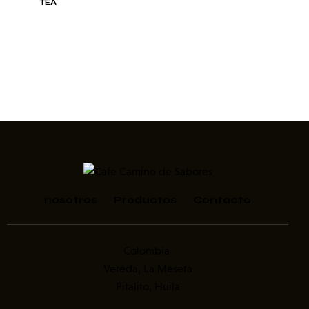
TEA
nosotros
Productos
Contacto
Colombia
Vereda, La Meseta
Pitalito, Huila