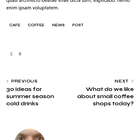
quasi architecto beatae vitae dicta sunt, explicabo. nemo
enim ipsam voluptatem.
CAFE
COFFEE
NEWS
POST
0
PREVIOUS
NEXT
30 ideas for
What do we like
summer season
about small coffee
cold drinks
shops today?