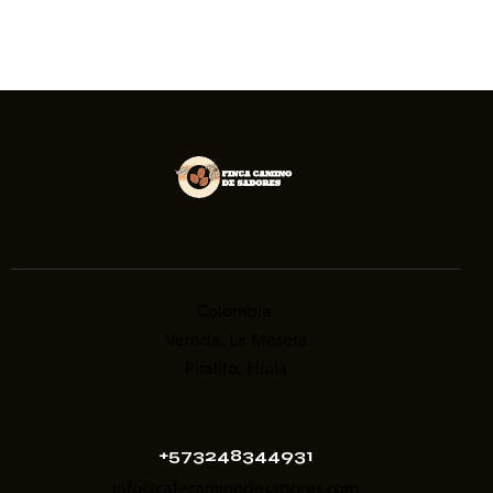
Colombia
Vereda, La Meseta
Pitalito, Huila
+573248344931
info@cafecaminodesabores.com