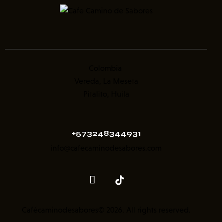
Colombia
Vereda, La Meseta
Pitalito, Huila
+573248344931
info@cafecaminodesabores.com
Cafécaminodesabores© 2026. All rights reserved.