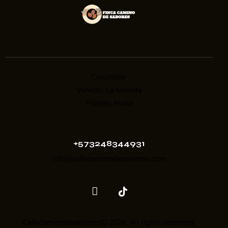
Colombia
Vereda, La Meseta
Pitalito, Huila
+573248344931
info@cafecaminodesabores.com
Cafécaminodesabores© 2026. All rights reserved.