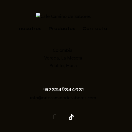
nosotros
Productos
Contacto
Colombia
Vereda, La Meseta
Pitalito, Huila
+573248344931
info@cafecaminodesabores.com