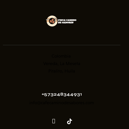
Colombia
Vereda, La Meseta
Pitalito, Huila
+573248344931
info@cafecaminodesabores.com