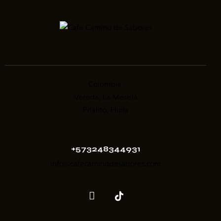
Colombia
Vereda, La Meseta
Pitalito, Huila
+573248344931
info@cafecaminodesabores.com